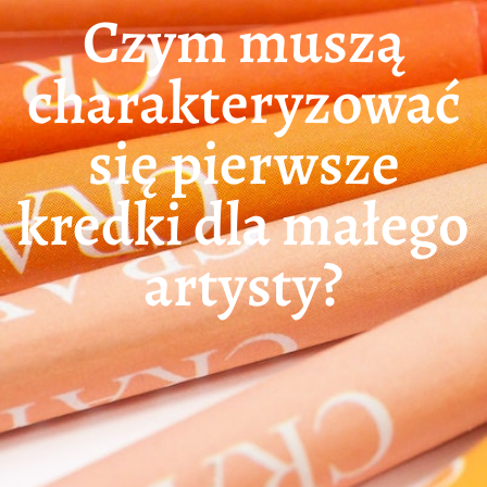
Czym muszą
charakteryzować
się pierwsze
kredki dla małego
artysty?