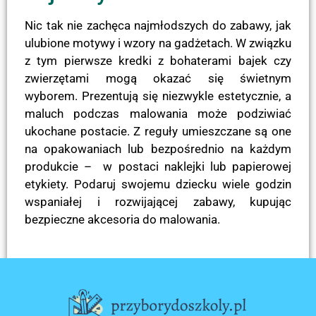
Nic tak nie zachęca najmłodszych do zabawy, jak
ulubione motywy i wzory na gadżetach. W związku
z tym pierwsze kredki z bohaterami bajek czy
zwierzętami mogą okazać się świetnym
wyborem. Prezentują się niezwykle estetycznie, a
maluch podczas malowania może podziwiać
ukochane postacie. Z reguły umieszczane są one
na opakowaniach lub bezpośrednio na każdym
produkcie – w postaci naklejki lub papierowej
etykiety. Podaruj swojemu dziecku wiele godzin
wspaniałej i rozwijającej zabawy, kupując
bezpieczne akcesoria do malowania.
POPRZEDNI
NASTĘPNY
Dywan w pokoju dziecięcym — jaki wybrać, aby stał się dekoracją i miejscem do zabawy
Akcesoria dla dziecka niezbędne w walce z przeziębieniem