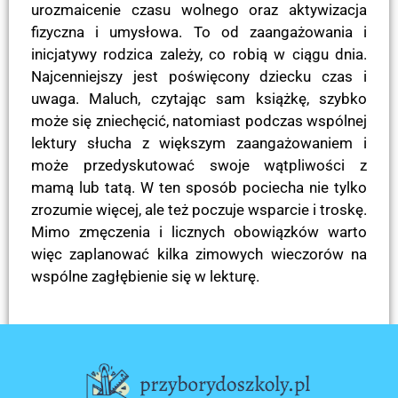
urozmaicenie czasu wolnego oraz aktywizacja
fizyczna i umysłowa. To od zaangażowania i
inicjatywy rodzica zależy, co robią w ciągu dnia.
Najcenniejszy jest poświęcony dziecku czas i
uwaga. Maluch, czytając sam książkę, szybko
może się zniechęcić, natomiast podczas wspólnej
lektury słucha z większym zaangażowaniem i
może przedyskutować swoje wątpliwości z
mamą lub tatą. W ten sposób pociecha nie tylko
zrozumie więcej, ale też poczuje wsparcie i troskę.
Mimo zmęczenia i licznych obowiązków warto
więc zaplanować kilka zimowych wieczorów na
wspólne zagłębienie się w lekturę.
POPRZEDNI
NASTĘPNY
Akcesoria do zabawy w sklep
Mata w formie piankowych puzzli — zabawka oraz dekoracja