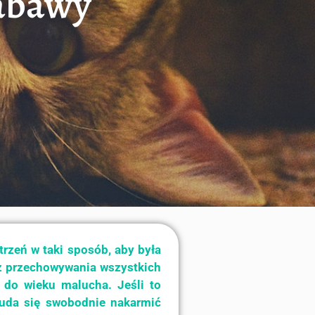
zabawy
rzeń w taki sposób, aby była
az przechowywania wszystkich
 do wieku malucha. Jeśli to
m uda się swobodnie nakarmić