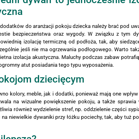
yczna
dodatków do aranżacji pokoju dziecka należy brać pod uwag
estie bezpieczeństwa oraz wygody. W związku z tym dyw
wiednią izolację termiczną od podłoża, tak, aby siedząc
zególnie jeśli nie ma ogrzewania podłogowego. Warto tak
etna izolacja akustyczna. Maluchy podczas zabaw potrafią b
 ogromny atut posiadania tego typu wyposażenia.
pokojom dziecięcym
no kolory, meble, jak i dodatki, ponieważ mają one wpływ 
la na wizualne powiększenie pokoju, a także sprawia wr
ia również wydzielenie stref, np. oddzielenie części sypial
 niewielkie dywaniki przy łóżku pociechy, tak, aby tuż po