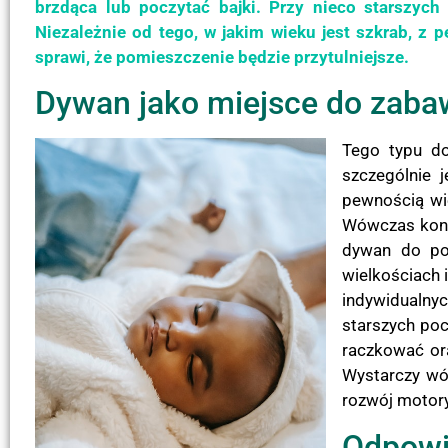
brzdąca lub poczytać bajki. Przy nieco starszych
Niezależnie od tego, w jakim wieku jest szkrab, z 
sprawi, że pomieszczenie będzie przytulniejsze.
Dywan jako miejsce do zaba
Tego typu do
szczególnie 
pewnością wie
Wówczas koni
dywan do pok
wielkościach
indywidualny
starszych po
raczkować or
Wystarczy wó
rozwój motory
Odpowi