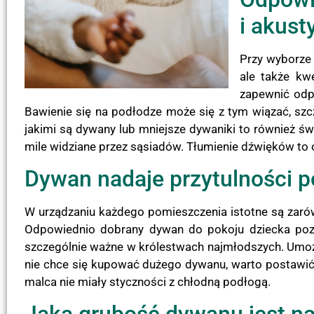
i akust
Przy wyborze 
ale także kw
zapewnić odpo
Bawienie się na podłodze może się z tym wiązać, szc
jakimi są dywany lub mniejsze dywaniki to również świ
mile widziane przez sąsiadów. Tłumienie dźwięków to
Dywan nadaje przytulności 
W urządzaniu każdego pomieszczenia istotne są zarów
Odpowiednio dobrany dywan do pokoju dziecka pozwa
szczególnie ważne w królestwach najmłodszych. Umożliw
nie chce się kupować dużego dywanu, warto postawić na
malca nie miały styczności z chłodną podłogą.