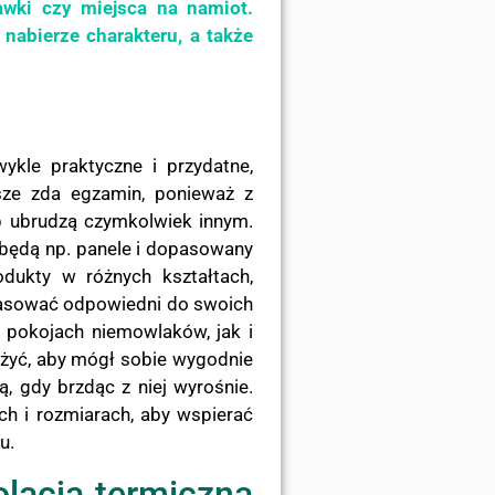
awki czy miejsca na namiot.
 nabierze charakteru, a także
ykle praktyczne i przydatne,
sze zda egzamin, ponieważ z
ub ubrudzą czymkolwiek innym.
 będą np. panele i dopasowany
dukty w różnych kształtach,
opasować odpowiedni do swoich
w pokojach niemowlaków, jak i
żyć, aby mógł sobie wygodnie
, gdy brzdąc z niej wyrośnie.
h i rozmiarach, aby wspierać
u.
lacja termiczna