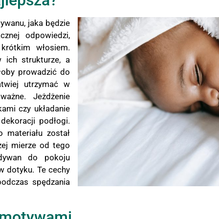
jlepsza?
ywanu, jaka będzie
cznej odpowiedzi,
krótkim włosiem.
ich strukturze, a
łoby prowadzić do
atwiej utrzymać w
ważne. Jeżdżenie
kami czy układanie
dekoracji podłogi.
o materiału został
ej mierze od tego
 dywan do pokoju
w dotyku. Te cechy
podczas spędzania
i motywami