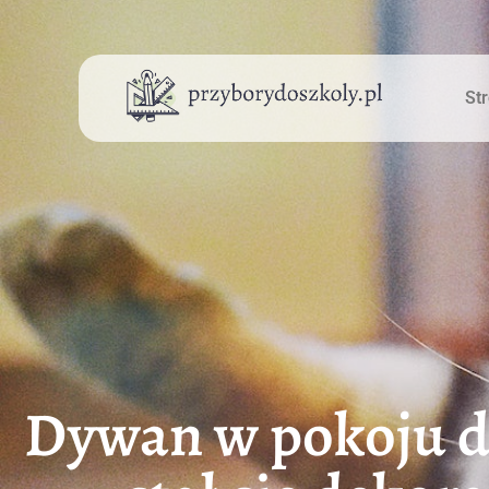
St
Dywan w pokoju dz