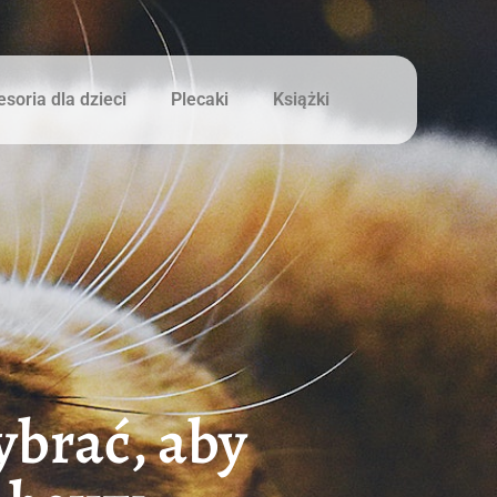
soria dla dzieci
Plecaki
Książki
brać, aby