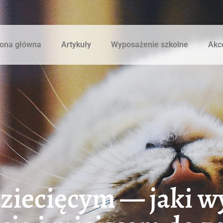
rona główna
Artykuły
Wyposażenie szkolne
Akce
iecięcym — jaki wy