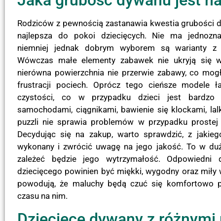
Jaka grubość dywanu jest na
Rodziców z pewnością zastanawia kwestia grubości d
najlepsza do pokoi dziecięcych. Nie ma jednozna
niemniej jednak dobrym wyborem są warianty z 
Wówczas małe elementy zabawek nie ukryją się w 
nierówna powierzchnia nie przerwie zabawy, co mog
frustracji pociech. Oprócz tego cieńsze modele ł
czystości, co w przypadku dzieci jest bardzo 
samochodami, ciągnikami, bawienie się klockami, lal
puzzli nie sprawia problemów w przypadku prostej 
Decydując się na zakup, warto sprawdzić, z jakieg
wykonany i zwrócić uwagę na jego jakość. To w duż
zależeć będzie jego wytrzymałość. Odpowiedni
dziecięcego powinien być miękki, wygodny oraz miły 
powodują, że maluchy będą czuć się komfortowo 
czasu na nim.
Dziecięce dywany z różnym