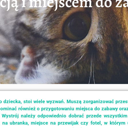
acją i miejscem do 
 dziecka, stoi wiele wyzwań. Muszą zorganizować przest
apominać również o przygotowaniu miejsca do zabawy or
w. Wystrój należy odpowiednio dobrać przede wszystkim
a na ubranka, miejsce na przewijak czy fotel, w który