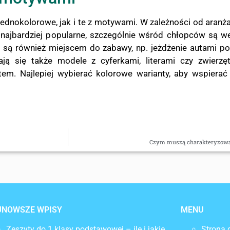
dnokolorowe, jak i te z motywami. W zależności od aranż
 najbardziej popularne, szczególnie wśród chłopców są w
h są również miejscem do zabawy, np. jeżdżenie autami p
zają się także modele z cyferkami, literami czy zwie
m. Najlepiej wybierać kolorowe warianty, aby wspierać 
Czym muszą charakteryzować
JNOWSZE WPISY
MENU
Zeszyty do 1 klasy podstawowej – ile i jakie
Strona 