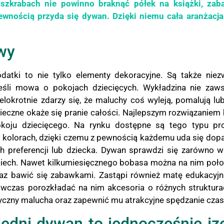
 szkrabach nie powinno braknąć półek na książki, zab
pewnością przyda się dywan. Dzięki niemu cała aranżacja
wy
datki to nie tylko elementy dekoracyjne. Są także niezw
jeśli mowa o pokojach dziecięcych. Wykładzina nie zaw
lokrotnie zdarzy się, że maluchy coś wyleją, pomalują l
eczne okaże się pranie całości. Najlepszym rozwiązaniem
oju dziecięcego. Na rynku dostępne są tego typu pro
 i kolorach, dzięki czemu z pewnością każdemu uda się d
ch preferencji lub dziecka. Dywan sprawdzi się zarówno 
ciech. Nawet kilkumiesięcznego bobasa można na nim poło
az bawić się zabawkami. Zastąpi również matę edukacyjną
wczas porozkładać na nim akcesoria o różnych strukturac
czny malucha oraz zapewnić mu atrakcyjne spędzanie czas
edni dywan to jednocześnie izo