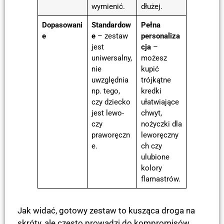
wymienić.
dłużej.
Dopasowani
Standardow
Pełna
e
e
– zestaw
personaliza
jest
cja
–
uniwersalny,
możesz
nie
kupić
uwzględnia
trójkątne
np. tego,
kredki
czy dziecko
ułatwiające
jest lewo-
chwyt,
czy
nożyczki dla
praworęczn
leworęczny
e.
ch czy
ulubione
kolory
flamastrów.
Jak widać, gotowy zestaw to kusząca droga na
skróty, ale często prowadzi do kompromisów