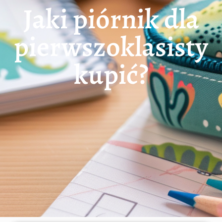
Jaki piórnik dla
pierwszoklasisty
kupić?