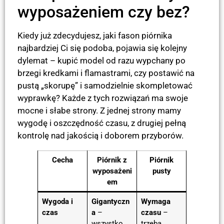
wyposażeniem czy bez?
Kiedy już zdecydujesz, jaki fason piórnika
najbardziej Ci się podoba, pojawia się kolejny
dylemat – kupić model od razu wypchany po
brzegi kredkami i flamastrami, czy postawić na
pustą „skorupę” i samodzielnie skompletować
wyprawkę? Każde z tych rozwiązań ma swoje
mocne i słabe strony. Z jednej strony mamy
wygodę i oszczędność czasu, z drugiej pełną
kontrolę nad jakością i doborem przyborów.
Cecha
Piórnik z
Piórnik
wyposażeni
pusty
em
Wygoda i
Gigantyczn
Wymaga
czas
a
–
czasu
–
wszystko
trzeba