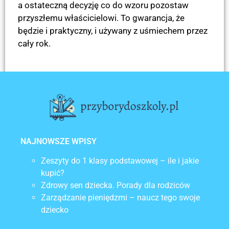
a ostateczną decyzję co do wzoru pozostaw
przyszłemu właścicielowi. To gwarancja, że
będzie i praktyczny, i używany z uśmiechem przez
cały rok.
POPRZEDNI
NASTĘPNY
Zeszyty do 1 klasy podstawowej – ile i jakie kupić?
Plecak dla pierwszoklasisty – jaki wybrać?
NAJNOWSZE WPISY
Zeszyty do 1 klasy podstawowej – ile i jakie
kupić?
Zdrowy sen dziecka. Porady dla rodziców
Zarządzanie pieniędzmi – naucz tego swoje
dziecko