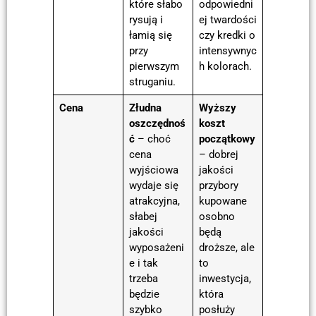
które słabo
odpowiedni
rysują i
ej twardości
łamią się
czy kredki o
przy
intensywnyc
pierwszym
h kolorach.
struganiu.
Cena
Złudna
Wyższy
oszczędnoś
koszt
ć
– choć
początkowy
cena
– dobrej
wyjściowa
jakości
wydaje się
przybory
atrakcyjna,
kupowane
słabej
osobno
jakości
będą
wyposażeni
droższe, ale
e i tak
to
trzeba
inwestycja,
będzie
która
szybko
posłuży