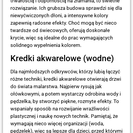
trwałością i odpornością na złamania, to świetne
rozwiązanie. Ich grubsza budowa sprawdzi się dla
niewyćwiczonych dłoni, a intensywne kolory
zapewnią radosne efekty. Choć mogą być nieco
twardsze od świecowych, oferują doskonałe
krycie, więc są idealne do prac wymagających
solidnego wypełnienia kolorem.
Kredki akwarelowe (wodne)
Dla najmłodszych odkrywców, którzy lubią łączyć
różne techniki, kredki akwarelowe otwierają drzwi
do świata malarstwa. Najpierw rysują jak
ołówkowymi, a potem wystarczy odrobina wody i
pędzelka, by stworzyć piękne, rozmyte efekty. To
wspaniały sposób na rozwijanie wrażliwości
plastycznej i naukę nowych technik. Pamiętaj, że
wymagają nieco więcej organizacji (woda,
pędzelek), więc są lepsze dla dzieci, przed którymi