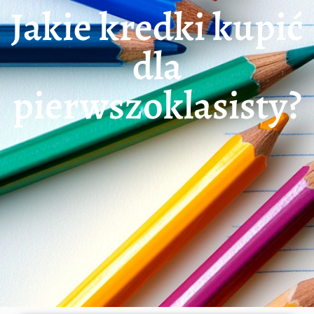
Jakie kredki kupić
dla
pierwszoklasisty?