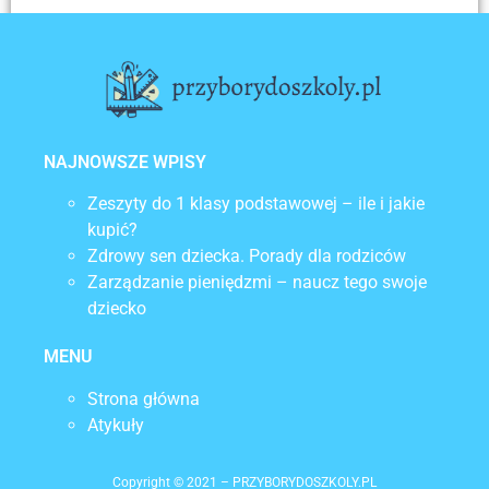
POPRZEDNI
NASTĘPNY
Plecak dla pierwszoklasisty – jaki wybrać?
Co powinien mieć w plecaku każdy uczeń?
NAJNOWSZE WPISY
Zeszyty do 1 klasy podstawowej – ile i jakie
kupić?
Zdrowy sen dziecka. Porady dla rodziców
Zarządzanie pieniędzmi – naucz tego swoje
dziecko
MENU
Strona główna
Atykuły
Copyright © 2021 – PRZYBORYDOSZKOLY.PL