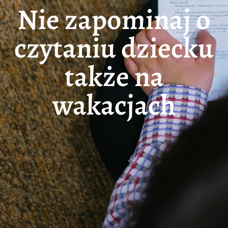
Nie zapominaj o
czytaniu dziecku
także na
wakacjach