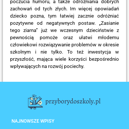
poczucia humoru, a także odróżniania dobrych
zachowań od tych złych. Im więcej opowiadań
dziecko pozna, tym łatwiej zacznie odróżniać
pozytywne od negatywnych postaw. „Zasianie
tego ziarna” już we wczesnym dzieciństwie z
pewnością pomoże oraz ułatwi młodemu
człowiekowi rozwiązywanie problemów w okresie
szkolnym i nie tylko. To też inwestycja w
przyszłość, mająca wiele korzyści bezpośrednio
wpływających na rozwój pociechy.
POPRZEDNI
NASTĘPNY
Piknik – idealny sposób na wspólne spędzenie czasu z pociechą
Baseny kulkowe – sposób na rozwój sensoryczny niemowląt
NAJNOWSZE WPISY