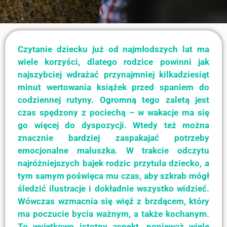
Czytanie dziecku już od najmłodszych lat ma
wiele korzyści, dlatego rodzice powinni jak
najszybciej wdrażać przynajmniej kilkadziesiąt
minut wertowania książek przed spaniem do
codziennej rutyny. Ogromną tego zaletą jest
czas spędzony z pociechą – w wakacje ma się
go więcej do dyspozycji. Wtedy też można
znacznie bardziej zaspakajać potrzeby
emocjonalne maluszka. W trakcie odczytu
najróżniejszych bajek rodzic przytula dziecko, a
tym samym poświęca mu czas, aby szkrab mógł
śledzić ilustracje i dokładnie wszystko widzieć.
Wówczas wzmacnia się więź z brzdącem, który
ma poczucie bycia ważnym, a także kochanym.
To wyjątkowo istotny aspekt, ponieważ wiele