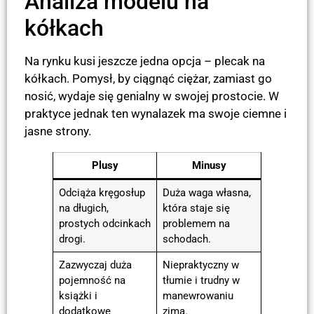
Analiza modelu na
kółkach
Na rynku kusi jeszcze jedna opcja – plecak na
kółkach. Pomysł, by ciągnąć ciężar, zamiast go
nosić, wydaje się genialny w swojej prostocie. W
praktyce jednak ten wynalazek ma swoje ciemne i
jasne strony.
Plusy
Minusy
Odciąża kręgosłup
Duża waga własna,
na długich,
która staje się
prostych odcinkach
problemem na
drogi.
schodach.
Zazwyczaj duża
Niepraktyczny w
pojemność na
tłumie i trudny w
książki i
manewrowaniu
dodatkowe
zimą.