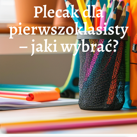
Plecak dla
pierwszoklasisty
– jaki wybrać?