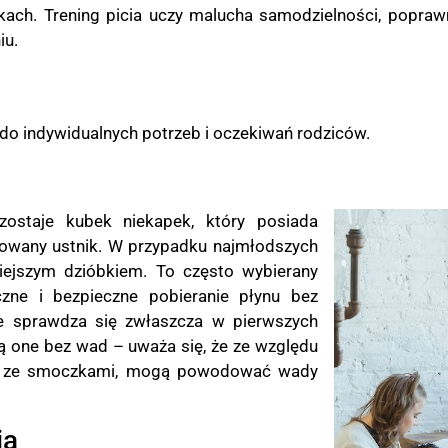
ękach. Trening picia uczy malucha samodzielności, popraw
iu.
do indywidualnych potrzeb i oczekiwań rodziców.
zostaje kubek niekapek, który posiada
towany ustnik. W przypadku najmłodszych
iejszym dzióbkiem. To często wybierany
zne i bezpieczne pobieranie płynu bez
ie sprawdza się zwłaszcza w pierwszych
są one bez wad – uważa się, że ze względu
sce ze smoczkami, mogą powodować wady
ia