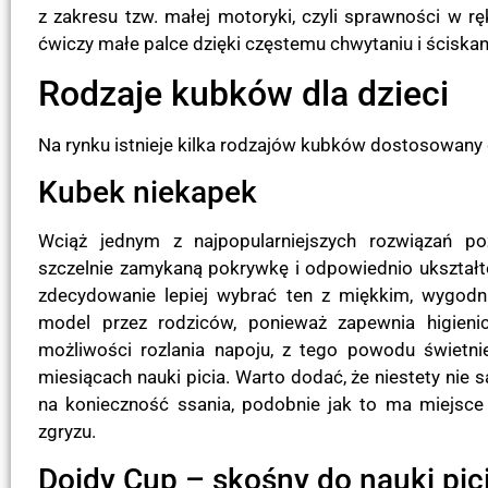
z zakresu tzw. małej motoryki, czyli sprawności w r
ćwiczy małe palce dzięki częstemu chwytaniu i ściskan
Rodzaje kubków dla dzieci
Na rynku istnieje kilka rodzajów kubków dostosowany 
Kubek niekapek
Wciąż jednym z najpopularniejszych rozwiązań po
szczelnie zamykaną pokrywkę i odpowiednio ukształ
zdecydowanie lepiej wybrać ten z miękkim, wygodn
model przez rodziców, ponieważ zapewnia higienic
możliwości rozlania napoju, z tego powodu świetn
miesiącach nauki picia. Warto dodać, że niestety nie 
na konieczność ssania, podobnie jak to ma miej
zgryzu.
Doidy Cup – skośny do nauki pic