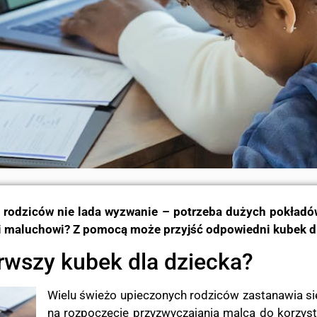
 rodziców nie lada wyzwanie – potrzeba dużych pokładów
k i maluchowi? Z pomocą może przyjść odpowiedni kubek d
rwszy kubek dla dziecka?
Wielu świeżo upieczonych rodziców zastanawia się
na rozpoczęcie przyzwyczajania malca do korzys