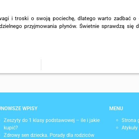
gi i troski o swoją pociechę, dlatego warto zadbać o 
dzielnego przyjmowania płynów. Świetnie sprawdzą się 
JNOWSZE WPISY
MENU
Zeszyty do 1 klasy podstawowej – ile i jakie
Strona 
kupić?
Atykuły
Zdrowy sen dziecka. Porady dla rodziców