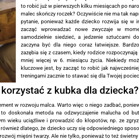
to robić już w pierwszych kilku miesiącach po nar
malec skończy roczek? Oczywiście nie ma tak nap
pytanie, ponieważ każde dziecko rozwija się w i
zacząć wprowadzać nowe zwyczaje w momenc
samodzielnie siedzieć, a jedzenie sztućcami 
zaczyna być dla niego coraz łatwiejsze. Bardzo
zazębia się z czasem, kiedy rodzice rozpoczynają 
mniej więcej w 6. miesiącu życia. Niekiedy moż
kluczowe jest, by zacząć to robić jak najwcześnie
treningami zacznie to stawać się dla Twojej pociec
korzystać z kubka dla dziecka?
ement w rozwoju malca. Warto więc o niego zadbać, poniewa
est to doskonała metoda na odzwyczajenie malucha od b
 wieku uciążliwe i prowadzić do kłopotów, np. ze zgr
również dlatego, że dziecko uczy się odpowiedniego sposob
zwój mięśni twarzy. Ale nie tylko, ponieważ to też świetn