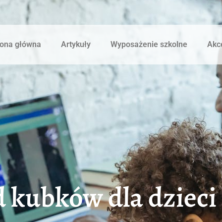
rona główna
Artykuły
Wyposażenie szkolne
Akce
d kubków dla dzieci