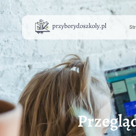
St
Przeglą