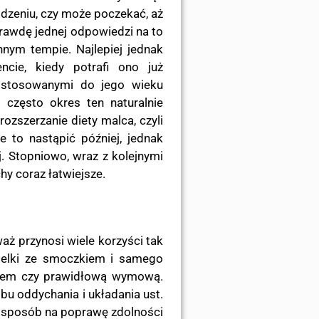
odzeniu, czy może poczekać, aż
rawdę jednej odpowiedzi na to
nnym tempie. Najlepiej jednak
ie, kiedy potrafi ono już
dostosowanymi do jego wieku
 często okres ten naturalnie
rozszerzanie diety malca, czyli
e to nastąpić później, jednak
j. Stopniowo, wraz z kolejnymi
hy coraz łatwiejsze.
ż przynosi wiele korzyści tak
utelki ze smoczkiem i samego
yzem czy prawidłową wymową.
u oddychania i układania ust.
y sposób na poprawę zdolności