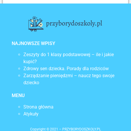
POPRZEDNI
NASTĘPNY
Gumowy skoczek — kiedy można kupić go dziecku?
Kominy i szale dziecięce — ochrona przed jesiennym chłodem
NAJNOWSZE WPISY
Zeszyty do 1 klasy podstawowej – ile i jakie
kupić?
Zdrowy sen dziecka. Porady dla rodziców
Zarządzanie pieniędzmi – naucz tego swoje
dziecko
MENU
Strona główna
Atykuły
Copyright © 2021 – PRZYBORYDOSZKOLY.PL