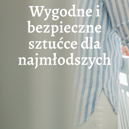
Wygodne i
bezpieczne
sztućce dla
najmłodszych