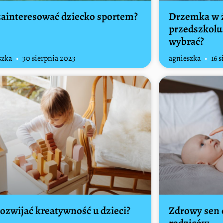
zainteresować dziecko sportem?
Drzemka w ż
przedszkolu.
wybrać?
szka
30 sierpnia 2023
agnieszka
16 s
rozwijać kreatywność u dzieci?
Zdrowy sen 