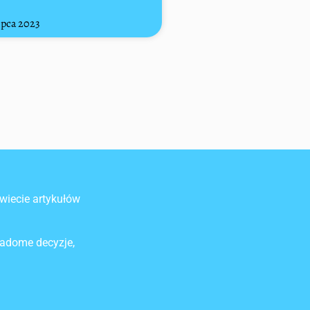
ipca 2023
wiecie artykułów
dome decyzje,