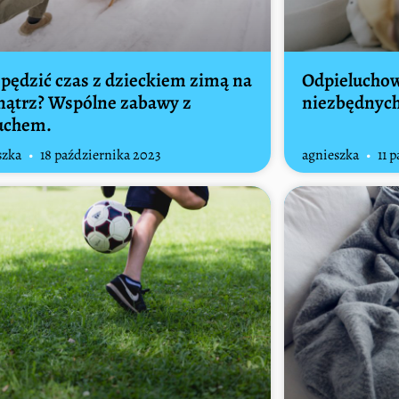
spędzić czas z dzieckiem zimą na
Odpieluchow
ątrz? Wspólne zabawy z
niezbędnych
uchem.
szka
18 października 2023
agnieszka
11 p