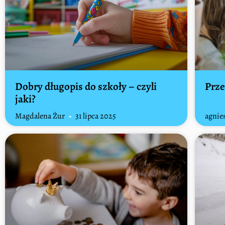
Dobry długopis do szkoły – czyli
Prze
jaki?
Magdalena Żur
31 lipca 2025
agnie