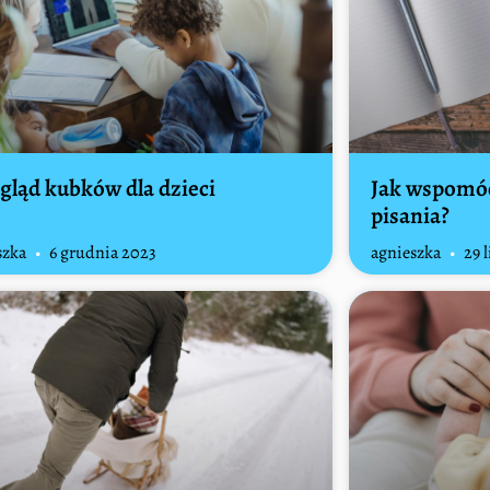
gląd kubków dla dzieci
Jak wspomóc
pisania?
szka
6 grudnia 2023
agnieszka
29 l