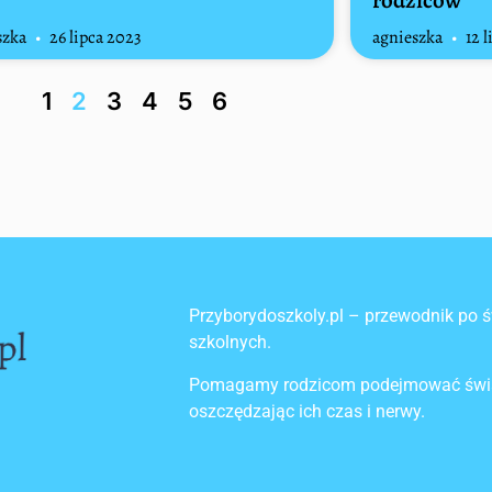
rodziców
szka
26 lipca 2023
agnieszka
12 l
1
2
3
4
5
6
Przyborydoszkoly.pl – przewodnik po ś
szkolnych.
Pomagamy rodzicom podejmować świa
oszczędzając ich czas i nerwy.