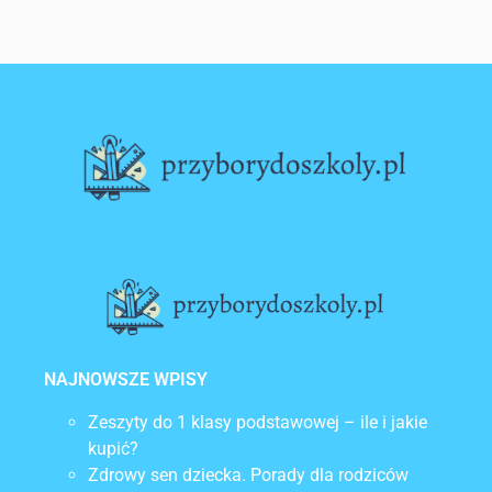
Lorem ipsum dolor sit amet, consectetur
adipiscing elit. Ut elit tellus, luctus nec
ullamcorper mattis, pulvinar dapibus leo.
NAJNOWSZE WPISY
Zeszyty do 1 klasy podstawowej – ile i jakie
kupić?
Zdrowy sen dziecka. Porady dla rodziców