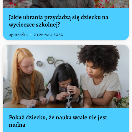
Jakie ubrania przydadzą się dziecku na
wycieczce szkolnej?
agnieszka
2 czerwca 2022
Pokaż dziecku, że nauka wcale nie jest
nudna