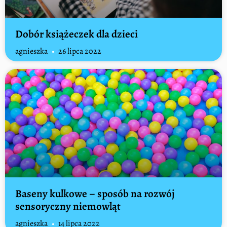
Dobór książeczek dla dzieci
agnieszka
26 lipca 2022
Baseny kulkowe – sposób na rozwój
sensoryczny niemowląt
agnieszka
14 lipca 2022