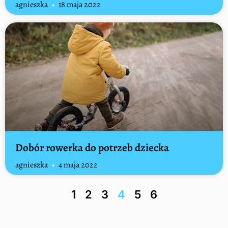
agnieszka
18 maja 2022
Dobór rowerka do potrzeb dziecka
agnieszka
4 maja 2022
1
2
3
4
5
6