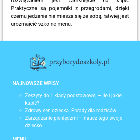
rozwiązaniem jest zamknięcie na klips.
Praktyczne są pojemniki z przegrodami, dzięki
czemu jedzenie nie miesza się ze sobą, łatwiej jest
urozmaicić szkolne menu.
POPRZEDNI
NASTĘPNY
Jak rozpocząć naukę pisania literek?
Czym powinien się wyróżniać plecak szkolny?
NAJNOWSZE WPISY
Zeszyty do 1 klasy podstawowej – ile i jakie
kupić?
Zdrowy sen dziecka. Porady dla rodziców
Zarządzanie pieniędzmi – naucz tego swoje
dziecko
MENU