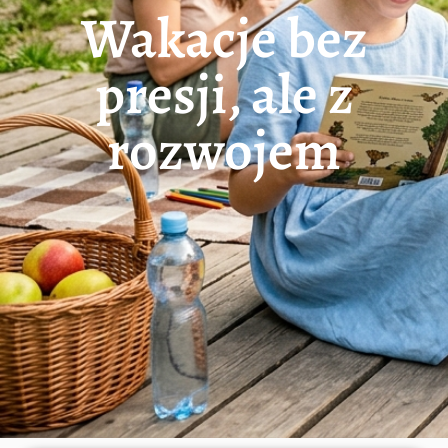
Wakacje bez
presji, ale z
rozwojem