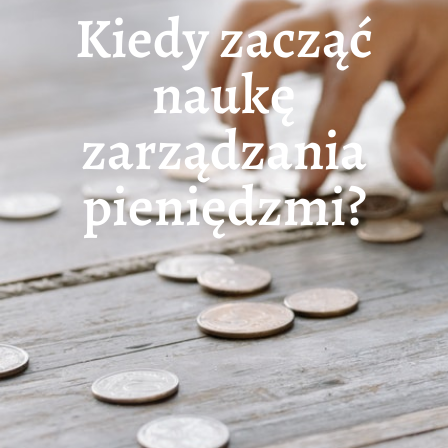
Kiedy zacząć
naukę
zarządzania
pieniędzmi?