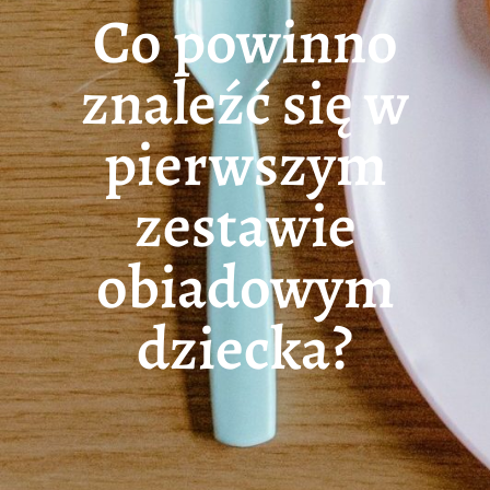
Co powinno
znaleźć się w
pierwszym
zestawie
obiadowym
dziecka?