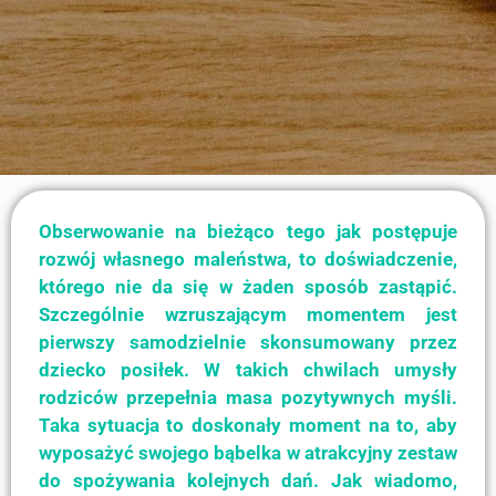
Obserwowanie na bieżąco tego jak postępuje
rozwój własnego maleństwa, to doświadczenie,
którego nie da się w żaden sposób zastąpić.
Szczególnie wzruszającym momentem jest
pierwszy samodzielnie skonsumowany przez
dziecko posiłek. W takich chwilach umysły
rodziców przepełnia masa pozytywnych myśli.
Taka sytuacja to doskonały moment na to, aby
wyposażyć swojego bąbelka w atrakcyjny zestaw
do spożywania kolejnych dań. Jak wiadomo,