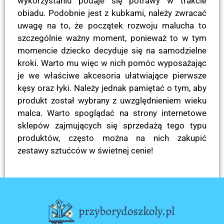
wykorzystaniu podaje się potrawy w trakcie
obiadu. Podobnie jest z kubkami, należy zwracać
uwagę na to, że początek rozwoju malucha to
szczególnie ważny moment, ponieważ to w tym
momencie dziecko decyduje się na samodzielne
kroki. Warto mu więc w nich pomóc wyposażając
je we właściwe akcesoria ułatwiające pierwsze
kęsy oraz łyki. Należy jednak pamiętać o tym, aby
produkt został wybrany z uwzględnieniem wieku
malca. Warto spoglądać na strony internetowe
sklepów zajmujących się sprzedażą tego typu
produktów, często można na nich zakupić
zestawy sztućców w świetnej cenie!
POPRZEDNI
NASTĘPNY
Wpływ gier rodzinnych na dziecko
Codzienne czytanie dla prawidłowego rozwoju dziecka