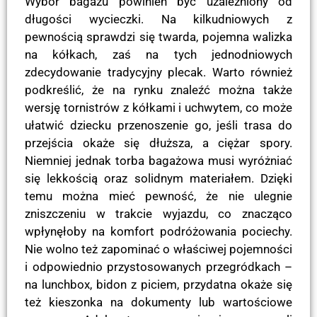
Wybór bagażu powinien być uzależniony od
długości wycieczki. Na kilkudniowych z
pewnością sprawdzi się twarda, pojemna walizka
na kółkach, zaś na tych jednodniowych
zdecydowanie tradycyjny plecak. Warto również
podkreślić, że na rynku znaleźć można także
wersję tornistrów z kółkami i uchwytem, co może
ułatwić dziecku przenoszenie go, jeśli trasa do
przejścia okaże się dłuższa, a ciężar spory.
Niemniej jednak torba bagażowa musi wyróżniać
się lekkością oraz solidnym materiałem. Dzięki
temu można mieć pewność, że nie ulegnie
zniszczeniu w trakcie wyjazdu, co znacząco
wpłynęłoby na komfort podróżowania pociechy.
Nie wolno też zapominać o właściwej pojemności
i odpowiednio przystosowanych przegródkach –
na lunchbox, bidon z piciem, przydatna okaże się
też kieszonka na dokumenty lub wartościowe