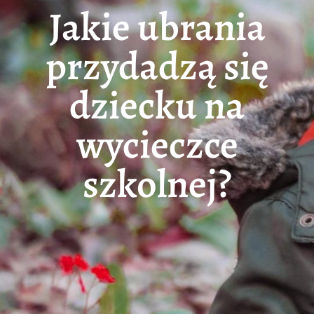
Jakie ubrania
przydadzą się
dziecku na
wycieczce
szkolnej?