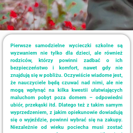
Pierwsze samodzielne wycieczki szkolne są
wyzwaniem nie tylko dla dzieci, ale również
rodziców, którzy powinni zadbać o ich
bezpieczeństwo i komfort, nawet gdy nie
znajdują się w pobliżu. Oczywiście wiadome jest,
że nauczyciele będą czuwać nad nimi, ale nie
mogą wpłynąć na kilka kwestii ułatwiających
maluchom pobyt poza domem – odpowiedni
ubiór, przekąski itd. Dlatego też z takim samym
wyprzedzeniem, z jakim opiekunowie dowiadują
się o wyjeździe, powinni wybrać się na zakupy.
Niezależnie od wieku pociecha musi zostać