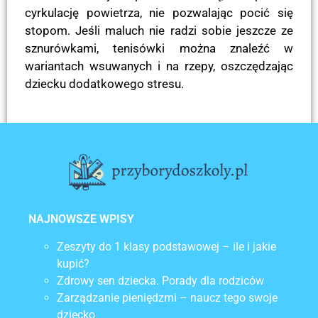
cyrkulację powietrza, nie pozwalając pocić się
stopom. Jeśli maluch nie radzi sobie jeszcze ze
sznurówkami, tenisówki można znaleźć w
wariantach wsuwanych i na rzepy, oszczędzając
dziecku dodatkowego stresu.
POPRZEDNI
NASTĘPNY
Pokaż dziecku, że nauka wcale nie jest nudna
Piknik – idealny sposób na wspólne spędzenie czasu z pociechą
NAJNOWSZE WPISY
Zeszyty do 1 klasy podstawowej – ile i jakie
kupić?
Zdrowy sen dziecka. Porady dla rodziców
Zarządzanie pieniędzmi – naucz tego swoje
dziecko