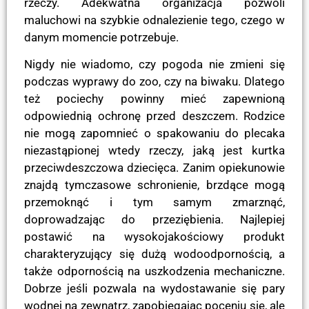
rzeczy. Adekwatna organizacja pozwoli
maluchowi na szybkie odnalezienie tego, czego w
danym momencie potrzebuje.
Nigdy nie wiadomo, czy pogoda nie zmieni się
podczas wyprawy do zoo, czy na biwaku. Dlatego
też pociechy powinny mieć zapewnioną
odpowiednią ochronę przed deszczem. Rodzice
nie mogą zapomnieć o spakowaniu do plecaka
niezastąpionej wtedy rzeczy, jaką jest kurtka
przeciwdeszczowa dziecięca. Zanim opiekunowie
znajdą tymczasowe schronienie, brzdące mogą
przemoknąć i tym samym zmarznąć,
doprowadzając do przeziębienia. Najlepiej
postawić na wysokojakościowy produkt
charakteryzujący się dużą wodoodpornością, a
także odpornością na uszkodzenia mechaniczne.
Dobrze jeśli pozwala na wydostawanie się pary
wodnej na zewnątrz, zapobiegając poceniu się, ale