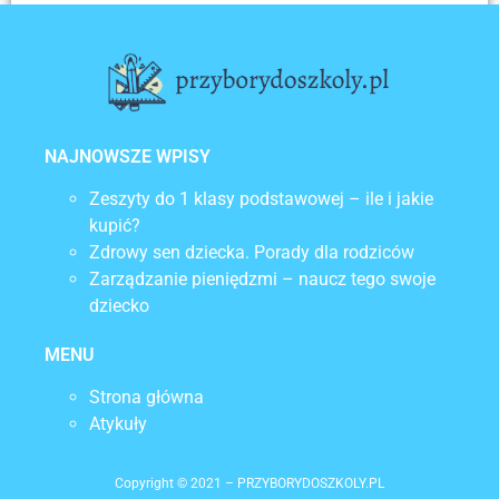
POPRZEDNI
NASTĘPNY
Edukacyjny i rozwojowy aspekt kolorowanek dla dzieci
Pokaż dziecku, że nauka wcale nie jest nudna
NAJNOWSZE WPISY
Zeszyty do 1 klasy podstawowej – ile i jakie
kupić?
Zdrowy sen dziecka. Porady dla rodziców
Zarządzanie pieniędzmi – naucz tego swoje
dziecko
MENU
Strona główna
Atykuły
Copyright © 2021 – PRZYBORYDOSZKOLY.PL