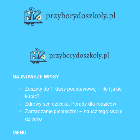
Lorem ipsum dolor sit amet, consectetur
adipiscing elit. Ut elit tellus, luctus nec
ullamcorper mattis, pulvinar dapibus leo.
NAJNOWSZE WPISY
Zeszyty do 1 klasy podstawowej – ile i jakie
kupić?
Zdrowy sen dziecka. Porady dla rodziców
Zarządzanie pieniędzmi – naucz tego swoje
dziecko
MENU