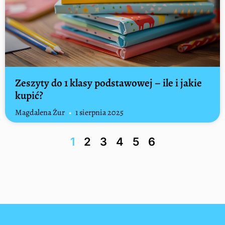
Zeszyty do 1 klasy podstawowej – ile i jakie
kupić?
Magdalena Żur
1 sierpnia 2025
1
2
3
4
5
6