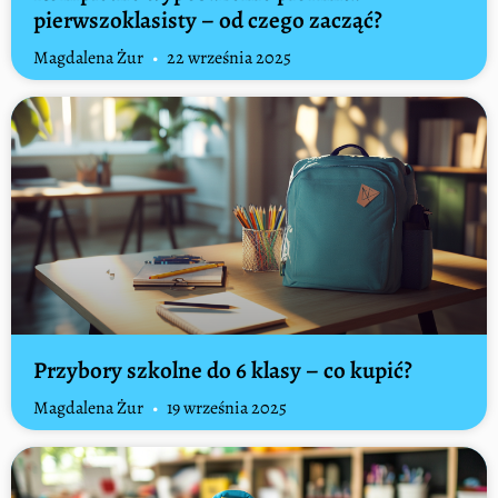
pierwszoklasisty – od czego zacząć?
Magdalena Żur
22 września 2025
Przybory szkolne do 6 klasy – co kupić?
Magdalena Żur
19 września 2025