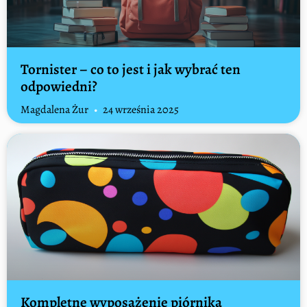
Tornister – co to jest i jak wybrać ten
odpowiedni?
Magdalena Żur
24 września 2025
Kompletne wyposażenie piórnika