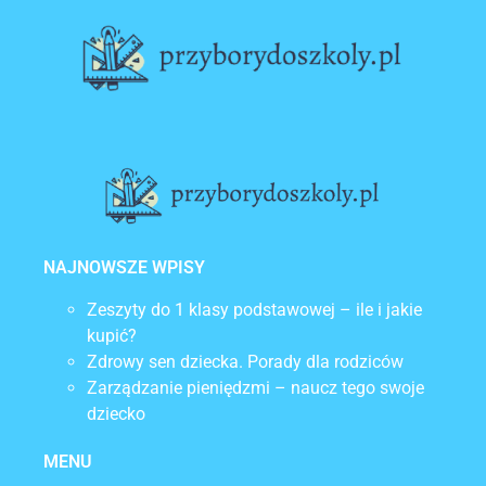
Lorem ipsum dolor sit amet, consectetur
adipiscing elit. Ut elit tellus, luctus nec
ullamcorper mattis, pulvinar dapibus leo.
NAJNOWSZE WPISY
Zeszyty do 1 klasy podstawowej – ile i jakie
kupić?
Zdrowy sen dziecka. Porady dla rodziców
Zarządzanie pieniędzmi – naucz tego swoje
dziecko
MENU