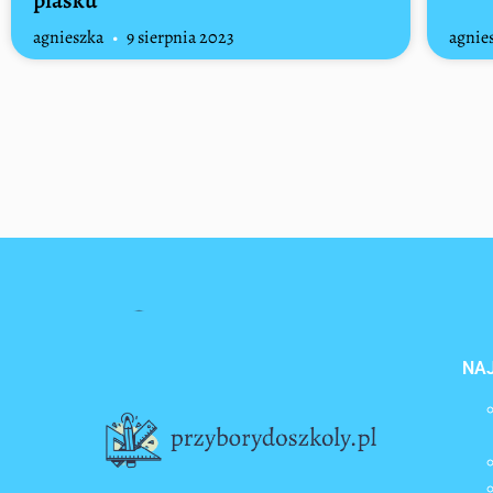
piasku
agnieszka
9 sierpnia 2023
agnie
NA