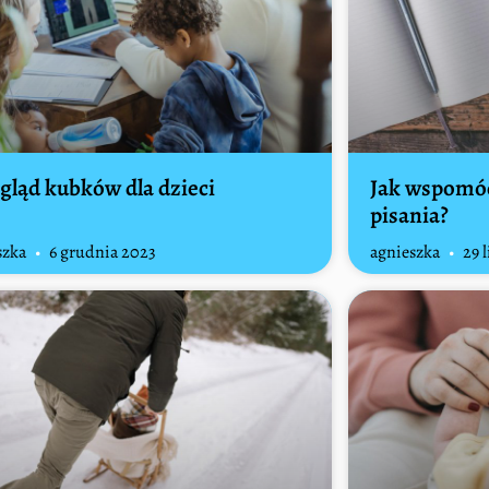
gląd kubków dla dzieci
Jak wspomóc
pisania?
szka
6 grudnia 2023
agnieszka
29 l