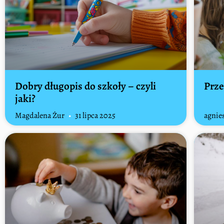
Dobry długopis do szkoły – czyli
Prze
jaki?
Magdalena Żur
31 lipca 2025
agnie