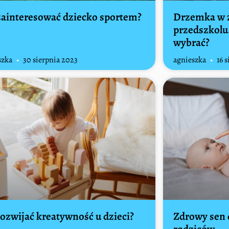
zainteresować dziecko sportem?
Drzemka w ż
przedszkolu.
wybrać?
szka
30 sierpnia 2023
agnieszka
16 s
rozwijać kreatywność u dzieci?
Zdrowy sen 