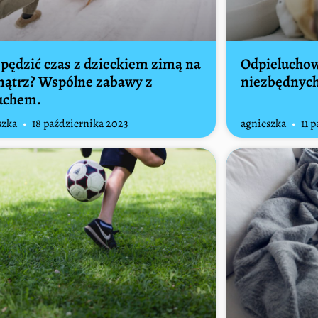
spędzić czas z dzieckiem zimą na
Odpieluchow
ątrz? Wspólne zabawy z
niezbędnych
uchem.
szka
18 października 2023
agnieszka
11 p