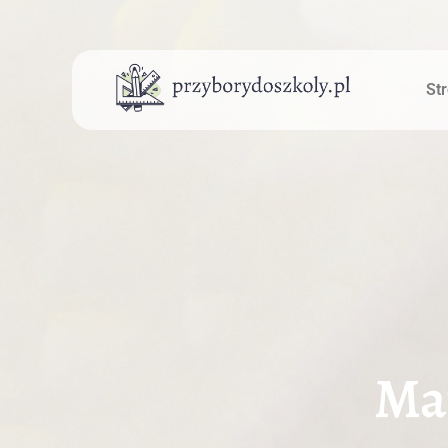
St
Ma