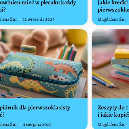
owinien mieć w plecaku każdy
Jakie kredki
eń?
pierwszokla
lena Żur
12 września 2025
Magdalena Żur
 piórnik dla pierwszoklasisty
Zeszyty do 1
ć?
i jakie kupić
lena Żur
4 sierpnia 2025
Magdalena Żur