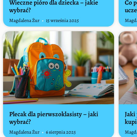
Wieczne pióro dla dziecka – jakie
Co p
wybrać?
ucz
Magdalena Żur
15 września 2025
Magda
Plecak dla pierwszoklasisty – jaki
Jaki
wybrać?
kupi
Magdalena Żur
6 sierpnia 2025
Magda