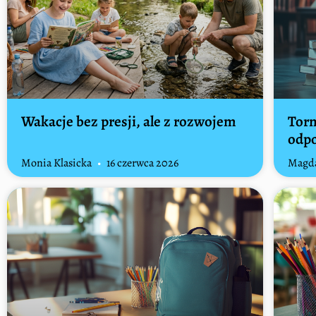
Wakacje bez presji, ale z rozwojem
Torn
odp
Monia Klasicka
16 czerwca 2026
Magda