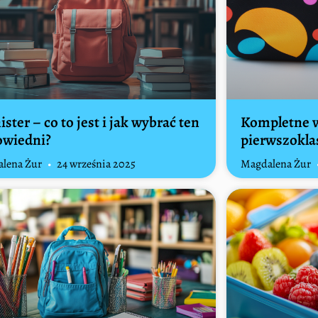
ister – co to jest i jak wybrać ten
Kompletne w
owiedni?
pierwszoklas
lena Żur
24 września 2025
Magdalena Żur