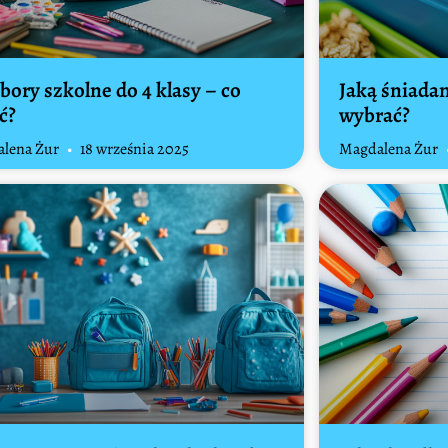
bory szkolne do 4 klasy – co
Jaką śniada
ć?
wybrać?
lena Żur
18 września 2025
Magdalena Żur