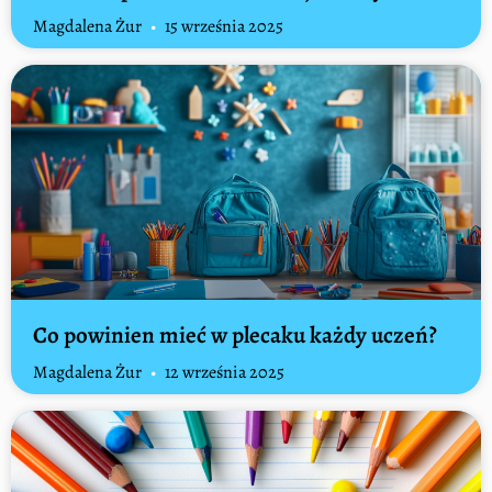
Magdalena Żur
15 września 2025
Co powinien mieć w plecaku każdy uczeń?
Magdalena Żur
12 września 2025