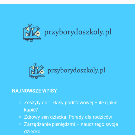
Lorem ipsum dolor sit amet, consectetur
adipiscing elit. Ut elit tellus, luctus nec
ullamcorper mattis, pulvinar dapibus leo.
NAJNOWSZE WPISY
Zeszyty do 1 klasy podstawowej – ile i jakie
kupić?
Zdrowy sen dziecka. Porady dla rodziców
Zarządzanie pieniędzmi – naucz tego swoje
dziecko