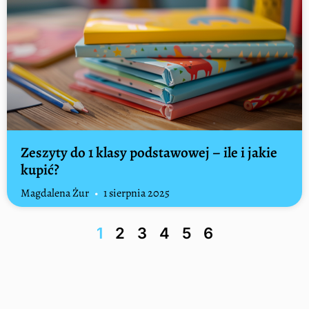
Zeszyty do 1 klasy podstawowej – ile i jakie
kupić?
Magdalena Żur
1 sierpnia 2025
1
2
3
4
5
6