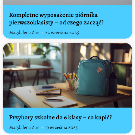
Kompletne wyposażenie piórnika
pierwszoklasisty – od czego zacząć?
Magdalena Żur
22 września 2025
Przybory szkolne do 6 klasy – co kupić?
Magdalena Żur
19 września 2025